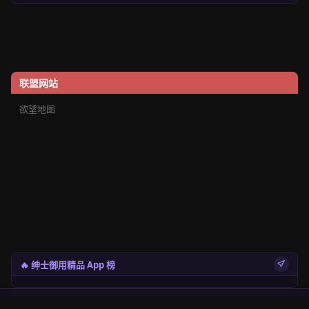
联盟网站
欲望地图
🔥 绅士御用精品 App 榜