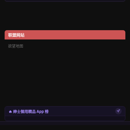
联盟网站
欲望地图
🔥 绅士御用精品 App 榜