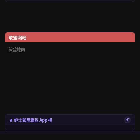
联盟网站
欲望地图
🔥 绅士御用精品 App 榜