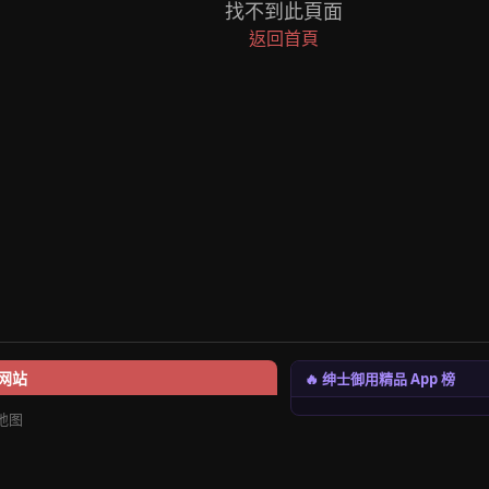
找不到此頁面
返回首頁
🔥 绅士御用精品 App 榜
网站
地图