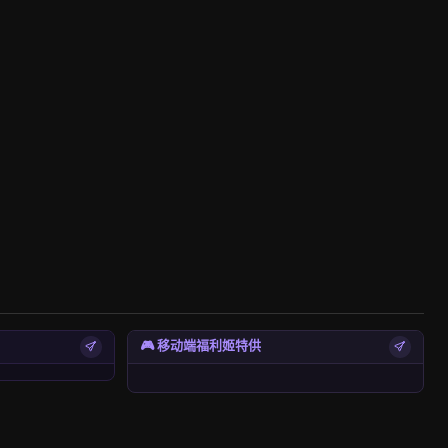
🎮 移动端福利姬特供