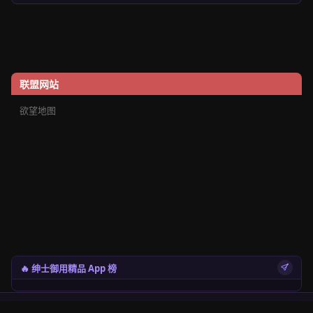
联盟网站
欲望地图
🔥 绅士御用精品 App 榜