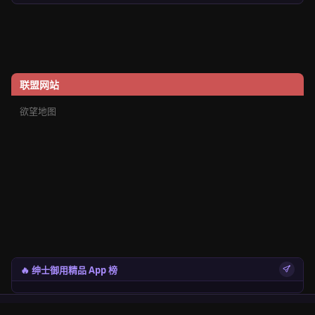
联盟网站
欲望地图
🔥 绅士御用精品 App 榜