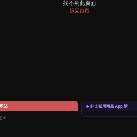
找不到此頁面
返回首頁
🔥 绅士御用精品 App 榜
网站
地图