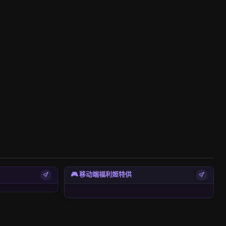
🎮 移动端福利姬特供