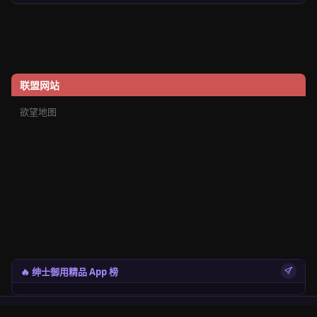
联盟网站
欲望地图
🔥 绅士御用精品 App 榜