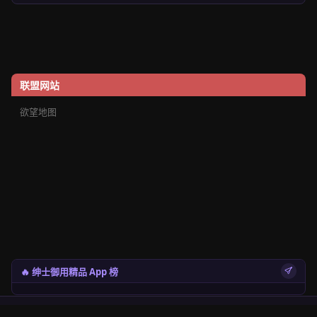
联盟网站
欲望地图
🔥 绅士御用精品 App 榜