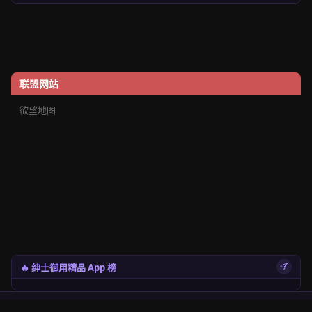
联盟网站
欲望地图
🔥 绅士御用精品 App 榜