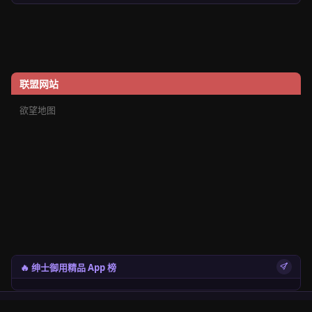
联盟网站
欲望地图
🔥 绅士御用精品 App 榜