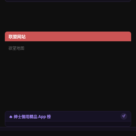
联盟网站
欲望地图
🔥 绅士御用精品 App 榜