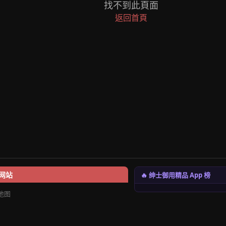
找不到此頁面
返回首頁
🔥 绅士御用精品 App 榜
网站
地图