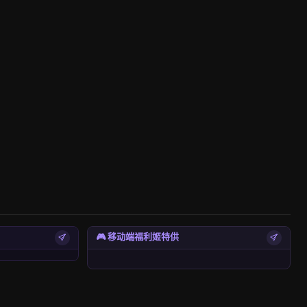
🎮 移动端福利姬特供