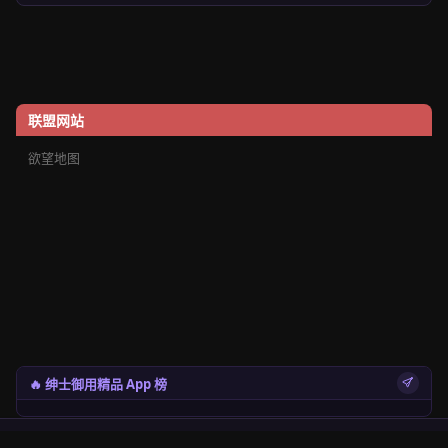
联盟网站
欲望地图
🔥 绅士御用精品 App 榜