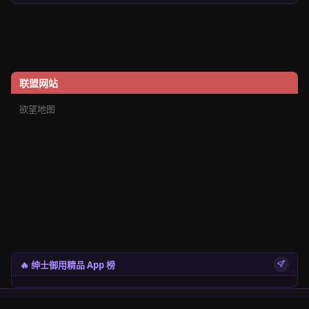
联盟网站
欲望地图
🔥 绅士御用精品 App 榜