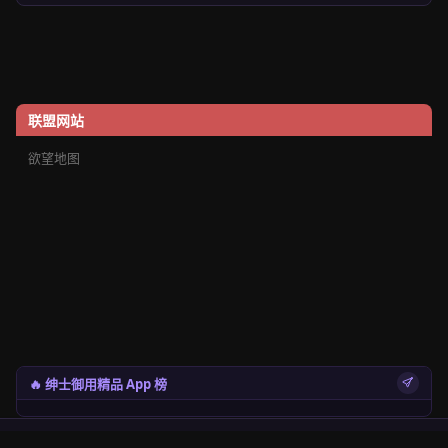
联盟网站
欲望地图
🔥 绅士御用精品 App 榜