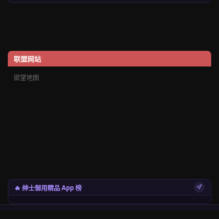
联盟网站
欲望地图
🔥 绅士御用精品 App 榜