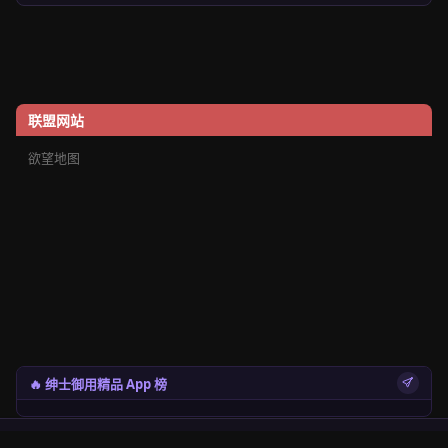
联盟网站
欲望地图
🔥 绅士御用精品 App 榜