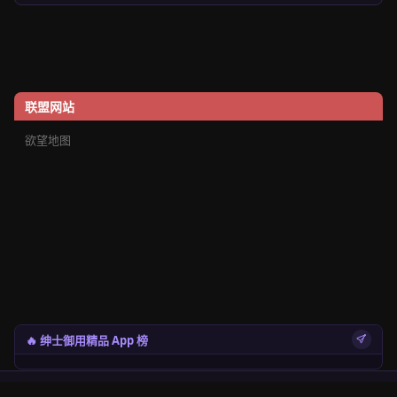
联盟网站
欲望地图
🔥 绅士御用精品 App 榜