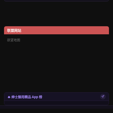
联盟网站
欲望地图
🔥 绅士御用精品 App 榜