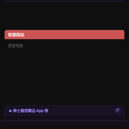
联盟网站
欲望地图
🔥 绅士御用精品 App 榜