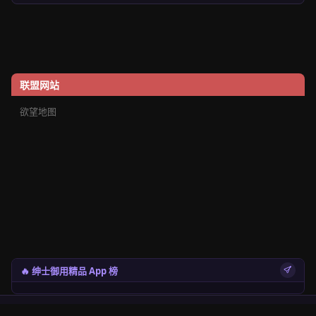
联盟网站
欲望地图
🔥 绅士御用精品 App 榜