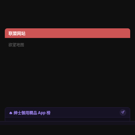
联盟网站
欲望地图
🔥 绅士御用精品 App 榜