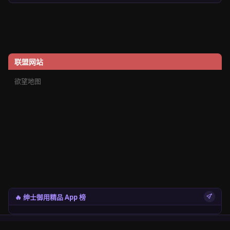
联盟网站
欲望地图
🔥 绅士御用精品 App 榜