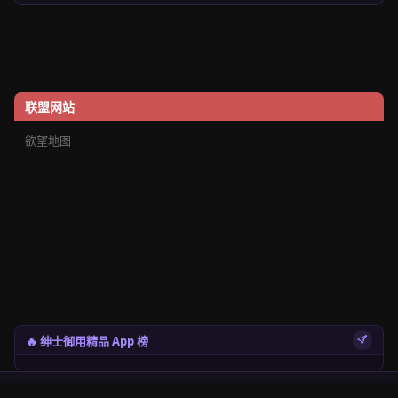
联盟网站
欲望地图
🔥 绅士御用精品 App 榜