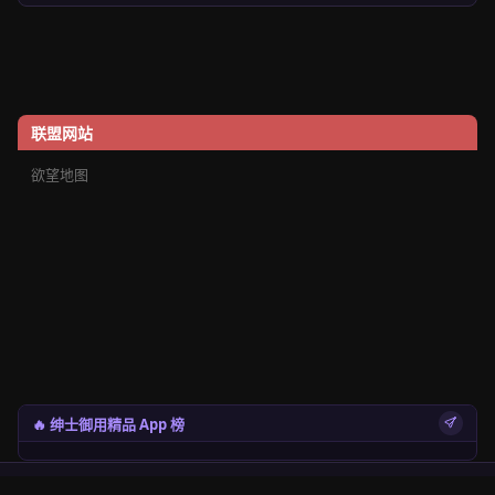
联盟网站
欲望地图
🔥 绅士御用精品 App 榜