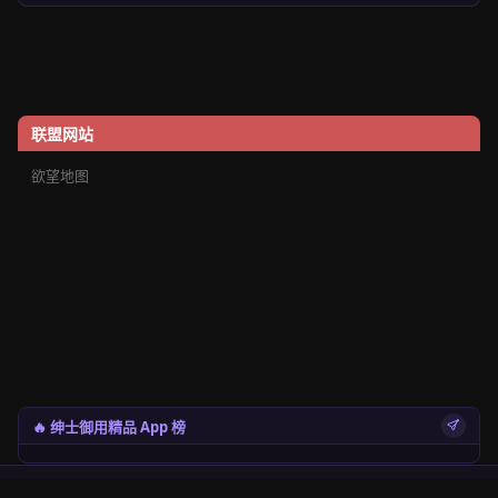
联盟网站
欲望地图
🔥 绅士御用精品 App 榜