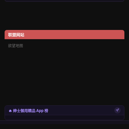
联盟网站
欲望地图
🔥 绅士御用精品 App 榜