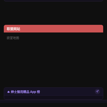
联盟网站
欲望地图
🔥 绅士御用精品 App 榜