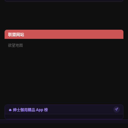
联盟网站
欲望地图
🔥 绅士御用精品 App 榜