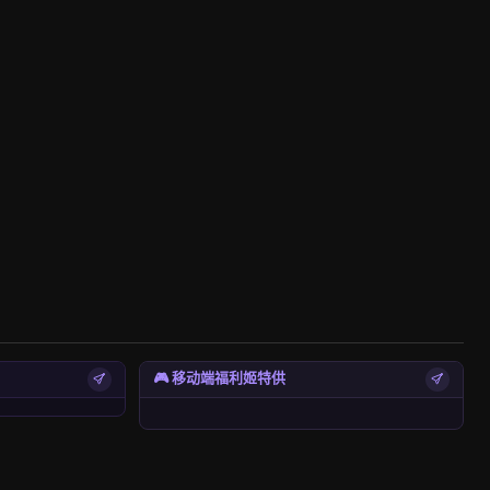
🎮 移动端福利姬特供