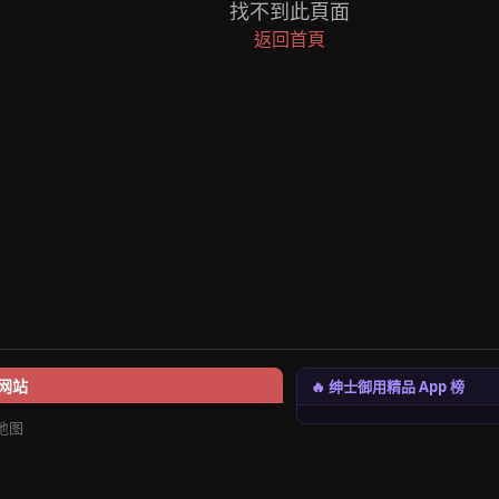
找不到此頁面
返回首頁
🔥 绅士御用精品 App 榜
网站
地图