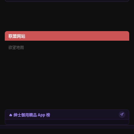
联盟网站
欲望地图
🔥 绅士御用精品 App 榜