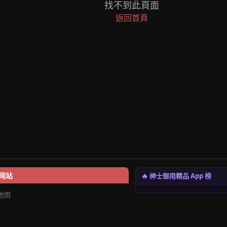
找不到此頁面
返回首頁
🔥 绅士御用精品 App 榜
网站
地图