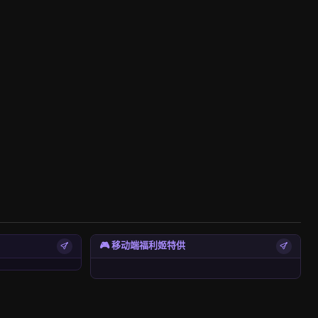
🎮 移动端福利姬特供