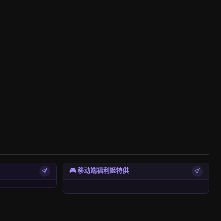
🎮 移动端福利姬特供