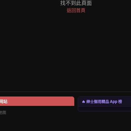
找不到此頁面
返回首頁
🔥 绅士御用精品 App 榜
网站
地图