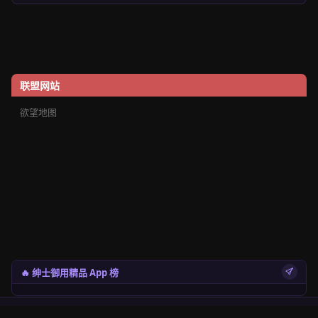
联盟网站
欲望地图
🔥 绅士御用精品 App 榜