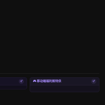
🎮 移动端福利姬特供