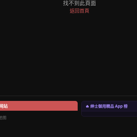
找不到此頁面
返回首頁
🔥 绅士御用精品 App 榜
网站
地图