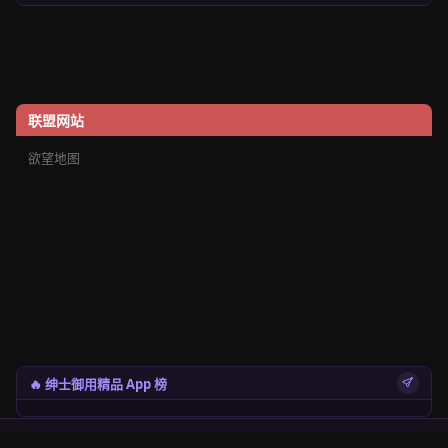
联盟网站
欲望地图
🔥 绅士御用精品 App 榜