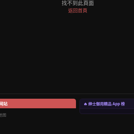
找不到此頁面
返回首頁
🔥 绅士御用精品 App 榜
网站
地图