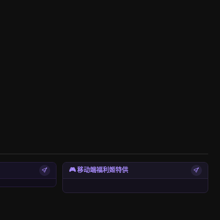
🎮 移动端福利姬特供