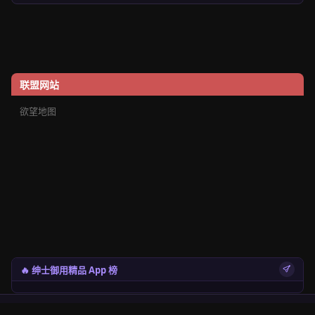
联盟网站
欲望地图
🔥 绅士御用精品 App 榜