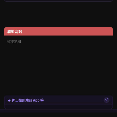
联盟网站
欲望地图
🔥 绅士御用精品 App 榜