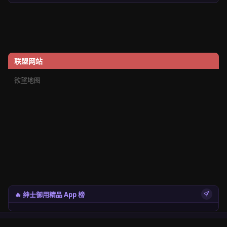
联盟网站
欲望地图
🔥 绅士御用精品 App 榜