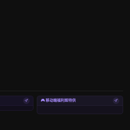
🎮 移动端福利姬特供