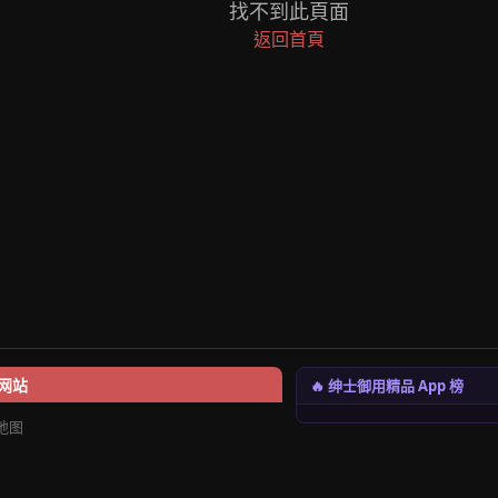
找不到此頁面
返回首頁
🔥 绅士御用精品 App 榜
网站
地图