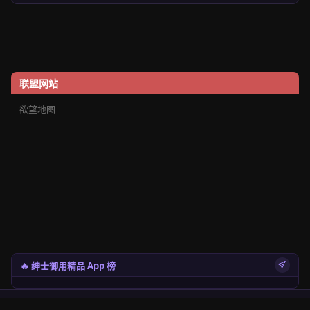
联盟网站
欲望地图
🔥 绅士御用精品 App 榜