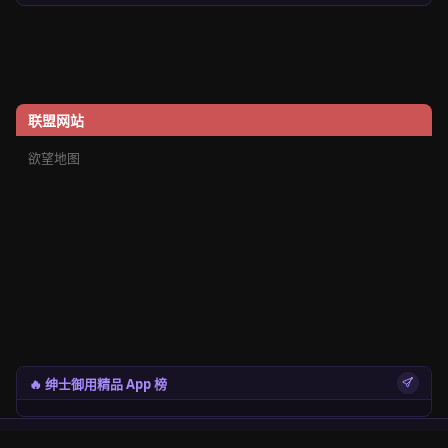
联盟网站
欲望地图
🔥 绅士御用精品 App 榜