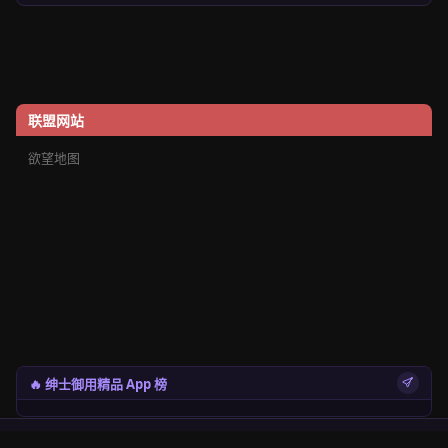
联盟网站
欲望地图
🔥 绅士御用精品 App 榜