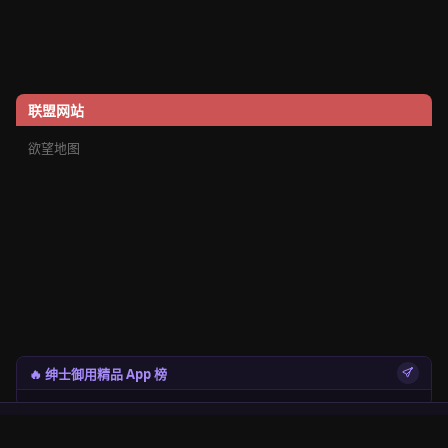
联盟网站
欲望地图
🔥 绅士御用精品 App 榜