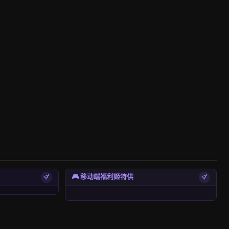
🎮 移动端福利姬特供