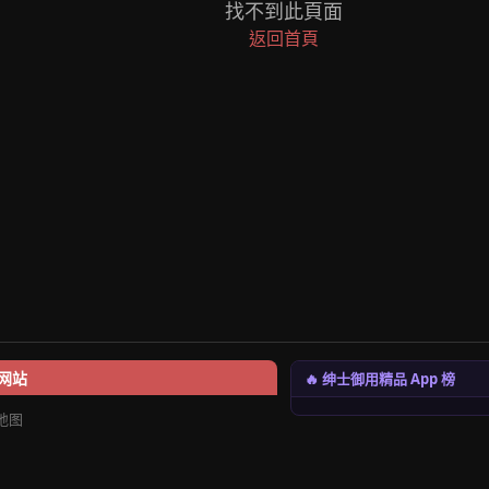
找不到此頁面
返回首頁
🔥 绅士御用精品 App 榜
网站
地图