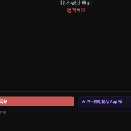
找不到此頁面
返回首頁
🔥 绅士御用精品 App 榜
网站
地图