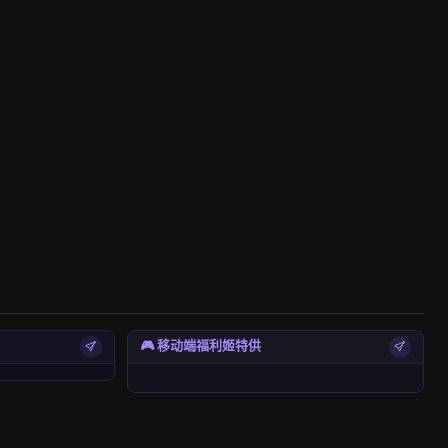
🎮 移动端福利姬特供