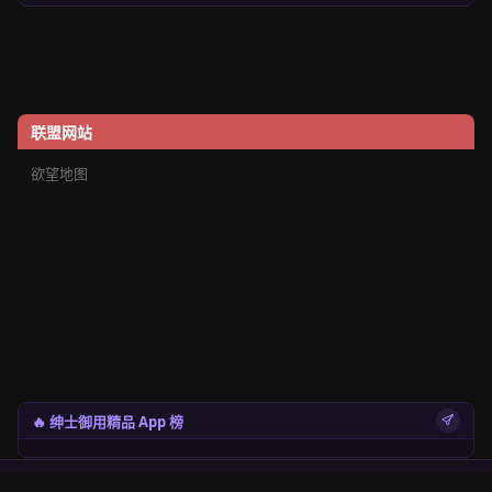
联盟网站
欲望地图
🔥 绅士御用精品 App 榜