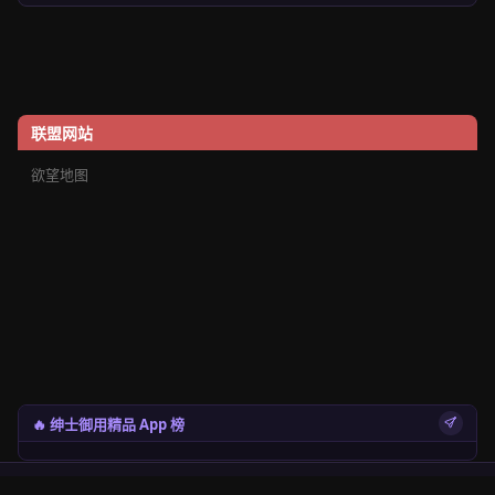
联盟网站
欲望地图
🔥 绅士御用精品 App 榜